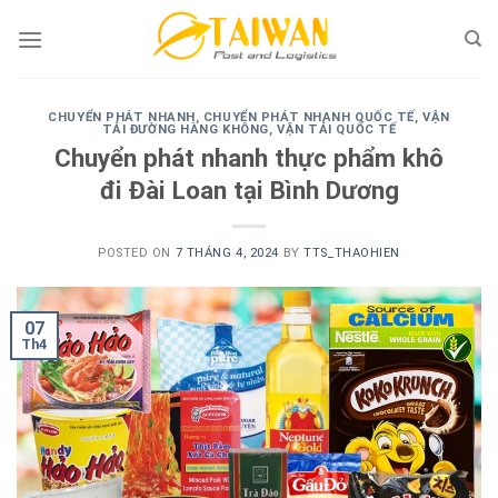
Skip
to
content
CHUYỂN PHÁT NHANH
,
CHUYỂN PHÁT NHANH QUỐC TẾ
,
VẬN
TẢI ĐƯỜNG HÀNG KHÔNG
,
VẬN TẢI QUỐC TẾ
Chuyển phát nhanh thực phẩm khô
đi Đài Loan tại Bình Dương
POSTED ON
7 THÁNG 4, 2024
BY
TTS_THAOHIEN
07
Th4