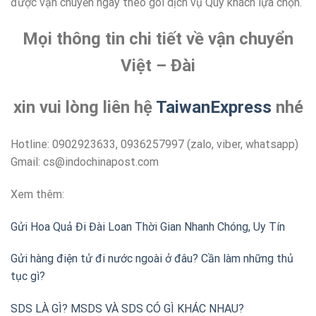
được vận chuyển ngay theo gói dịch vụ Quý khách lựa chọn.
Mọi thông tin chi tiết về vận chuyển
Việt – Đài
xin vui lòng liên hệ
TaiwanExpress
nhé
Hotline: 0902923633, 0936257997 (zalo, viber, whatsapp)
Gmail: cs@indochinapost.com
Xem thêm:
Gửi Hoa Quả Đi Đài Loan Thời Gian Nhanh Chóng, Uy Tín
Gửi hàng điện tử đi nước ngoài ở đâu? Cần làm những thủ
tục gì?
SDS LÀ GÌ? MSDS VÀ SDS CÓ GÌ KHÁC NHAU?