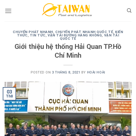
Skip
to
content
CHUYỂN PHÁT NHANH
,
CHUYỂN PHÁT NHANH QUỐC TẾ
,
KIẾN
THỨC
,
TIN TỨC
,
VẬN TẢI ĐƯỜNG HÀNG KHÔNG
,
VẬN TẢI
QUỐC TẾ
Giới thiệu hệ thống Hải Quan TP.Hồ
Chí Minh
POSTED ON
3 THÁNG 8, 2021
BY
HOÀI HOÀI
03
Th8