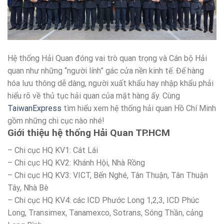
Hệ thống Hải Quan đóng vai trò quan trọng và Cán bộ Hải
quan như những “người lính” gác cửa nền kinh tế. Để hàng
hóa lưu thông dễ dàng, người xuất khẩu hay nhập khẩu phải
hiểu rõ về thủ tục hải quan của mặt hàng ấy. Cùng
TaiwanExpress
tìm hiểu xem hệ thống hải quan Hồ Chí Minh
gồm những chi cục nào nhé!
Giới thiệu hệ thống Hải Quan TP.HCM
– Chi cục HQ KV1: Cát Lái
– Chi cục HQ KV2: Khánh Hội, Nhà Rồng
– Chi cục HQ KV3: VICT, Bến Nghé, Tân Thuận, Tân Thuận
Tây, Nhà Bè
– Chi cục HQ KV4: các ICD Phước Long 1,2,3, ICD Phúc
Long, Transimex, Tanamexco, Sotrans, Sóng Thần, cảng