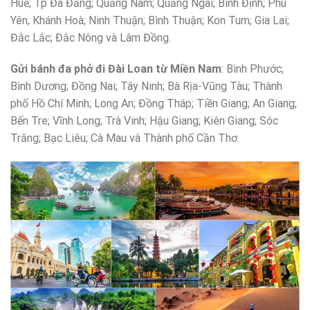
Huế; Tp Đà Đẵng; Quảng Nam; Quảng Ngãi; Bình Định; Phú
Yên; Khánh Hoà; Ninh Thuận; Bình Thuận; Kon Tum; Gia Lai;
Đắc Lắc; Đắc Nông và Lâm Đồng.
Gửi bánh đa phở đi Đài Loan từ Miền Nam
: Bình Phước;
Bình Dương; Đồng Nai; Tây Ninh; Bà Rịa-Vũng Tàu; Thành
phố Hồ Chí Minh; Long An; Đồng Tháp; Tiền Giang; An Giang;
Bến Tre; Vĩnh Long; Trà Vinh; Hậu Giang; Kiên Giang; Sóc
Trăng; Bạc Liêu; Cà Mau và Thành phố Cần Thơ.