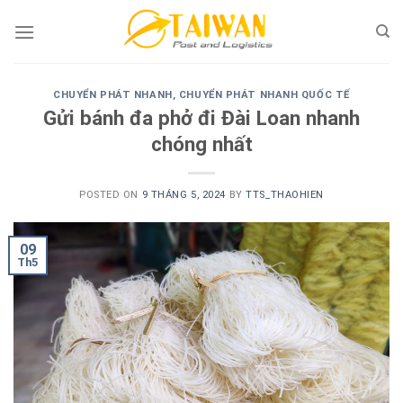
Skip
to
content
CHUYỂN PHÁT NHANH
,
CHUYỂN PHÁT NHANH QUỐC TẾ
Gửi bánh đa phở đi Đài Loan nhanh
chóng nhất
POSTED ON
9 THÁNG 5, 2024
BY
TTS_THAOHIEN
09
Th5